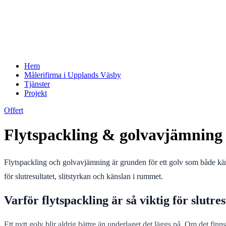
Hem
Målerifirma i Upplands Väsby
Tjänster
Projekt
Offert
Flytspackling & golvavjämning – 
Flytspackling och golvavjämning är grunden för ett golv som både känns
för slutresultatet, slitstyrkan och känslan i rummet.
Varför flytspackling är så viktig för slutres
Ett nytt golv blir aldrig bättre än underlaget det läggs på. Om det fin