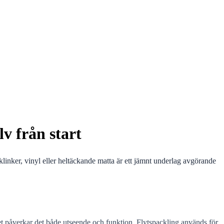
v från start
klinker, vinyl eller heltäckande matta är ett jämnt underlag avgörande
laget påverkar det både utseende och funktion. Flytspackling används för