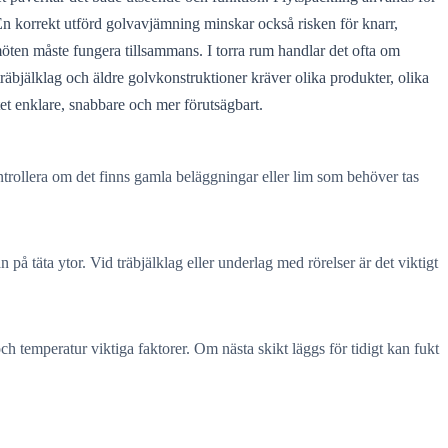
t. En korrekt utförd golvavjämning minskar också risken för knarr,
almöten måste fungera tillsammans. I torra rum handlar det ofta om
räbjälklag och äldre golvkonstruktioner kräver olika produkter, olika
et enklare, snabbare och mer förutsägbart.
 kontrollera om det finns gamla beläggningar eller lim som behöver tas
 täta ytor. Vid träbjälklag eller underlag med rörelser är det viktigt
och temperatur viktiga faktorer. Om nästa skikt läggs för tidigt kan fukt