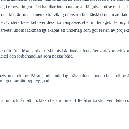
steg i renoveringen. Det handlar inte bara om att få golvet att se rakt u
um och kök är precisionen extra viktig eftersom fall, tätskikt och materi
det. Underarbetet behöver dessutom anpassas efter underlaget. Betong, t
rbetet utförs fackmässigt skapas ett underlag som gör resten av projekt
och fritt från lösa partiklar. Mät nivåskillnader, leta efter sprickor och
ackel och förbehandling som passar bäst.
ets användning. På sugande underlag krävs ofta en annan behandling än på
ämningen får rätt uppbyggnad.
ämnt och får rätt tjocklek i hela rummet. Efteråt är torktid, ventilation 