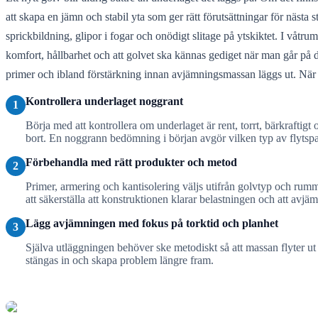
att skapa en jämn och stabil yta som ger rätt förutsättningar för nästa 
sprickbildning, glipor i fogar och onödigt slitage på ytskiktet. I våtr
komfort, hållbarhet och att golvet ska kännas gediget när man går på 
primer och ibland förstärkning innan avjämningsmassan läggs ut. När a
Kontrollera underlaget noggrant
1
Börja med att kontrollera om underlaget är rent, torrt, bärkraftigt 
bort. En noggrann bedömning i början avgör vilken typ av flytsp
Förbehandla med rätt produkter och metod
2
Primer, armering och kantisolering väljs utifrån golvtyp och rumm
att säkerställa att konstruktionen klarar belastningen och att avj
Lägg avjämningen med fokus på torktid och planhet
3
Själva utläggningen behöver ske metodiskt så att massan flyter ut j
stängas in och skapa problem längre fram.