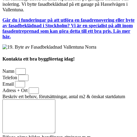
isolering. Vi bytte fasadbeklädnad på ett garage på Hasselvägen i
Vallentuna.
Går du i funderingar på att utföra en fasadrenovering eller byte
av fasadbeklädnad i Stockholm? Vi är en specialist på allt inom
fasadentreprenad som kan göra detta till ett bra pris. Läs mer
här.
Kontakta ett bra byggföretag idag!
Namn
Telefon
Email
Adress + Ort
Beskriv ert behov, förutsättningar, antal m2 & önskat startdatum