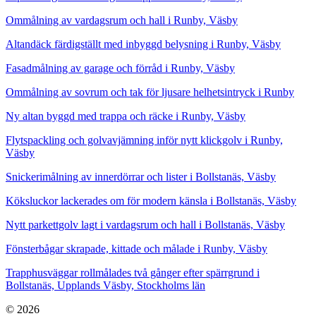
Ommålning av vardagsrum och hall i Runby, Väsby
Altandäck färdigställt med inbyggd belysning i Runby, Väsby
Fasadmålning av garage och förråd i Runby, Väsby
Ommålning av sovrum och tak för ljusare helhetsintryck i Runby
Ny altan byggd med trappa och räcke i Runby, Väsby
Flytspackling och golvavjämning inför nytt klickgolv i Runby,
Väsby
Snickerimålning av innerdörrar och lister i Bollstanäs, Väsby
Köksluckor lackerades om för modern känsla i Bollstanäs, Väsby
Nytt parkettgolv lagt i vardagsrum och hall i Bollstanäs, Väsby
Fönsterbågar skrapade, kittade och målade i Runby, Väsby
Trapphusväggar rollmålades två gånger efter spärrgrund i
Bollstanäs, Upplands Väsby, Stockholms län
© 2026