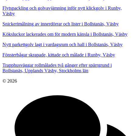
Flytspackling och golvavjämning inför nytt klickgolv i Runby,
Väsby
Snickerimålning av innerdörrar och lister i Bollstanäs, Väsby
Köksluckor lackerades om för modern känsla i Bollstanäs, Väsby
Nytt parkettgolv lagt i vardagsrum och hall i Bollstanäs, Väsby
Fönsterbågar skrapade, kittade och målade i Runby, Väsby
Trapphusväggar rollmålades två gånger efter spärrgrund i
Bollstanäs, Upplands Väsby, Stockholms län
© 2026